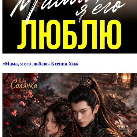
«Мама, я его люблю» Ксения Хиж