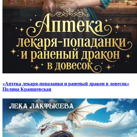
«Аптека лекаря-попаданки и раненый дракон в довесок»
Полина Краншевская