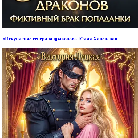
«Искупление генерала драконов» Юлия Ханевская