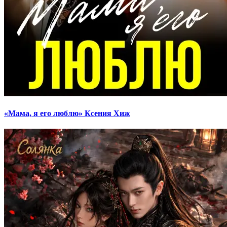
«Мама, я его люблю» Ксения Хиж