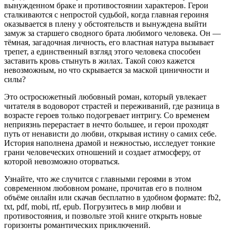
вынужденном браке и противостоянии характеров. Герои
сталкиваются с непростой судьбой, когда главная героиня
оказывается в плену у обстоятельств и вынуждена выйти
замуж за старшего сводного брата любимого человека. Он —
тёмная, загадочная личность, его властная натура вызывает
трепет, а единственный взгляд этого человека способен
заставить кровь стынуть в жилах. Такой союз кажется
невозможным, но что скрывается за маской циничности и
силы?
Это остросюжетный любовный роман, который увлекает
читателя в водоворот страстей и переживаний, где разница в
возрасте героев только подогревает интригу. Со временем
неприязнь перерастает в нечто большее, и герои проходят
путь от ненависти до любви, открывая истину о самих себе.
История наполнена драмой и нежностью, исследует тонкие
грани человеческих отношений и создает атмосферу, от
которой невозможно оторваться.
Узнайте, что же случится с главными героями в этом
современном любовном романе, прочитав его в полном
объёме онлайн или скачав бесплатно в удобном формате: fb2,
txt, pdf, mobi, rtf, epub. Погрузитесь в мир любви и
противостояния, и позвольте этой книге открыть новые
горизонты романтических приключений.