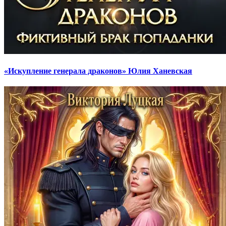
«Искупление генерала драконов» Юлия Ханевская