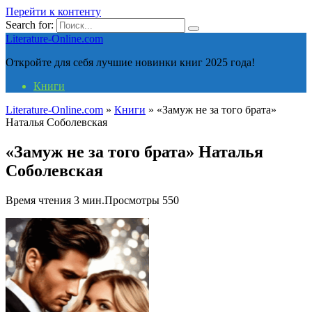
Перейти к контенту
Search for:
Literature-Online.com
Откройте для себя лучшие новинки книг 2025 года!
Книги
Literature-Online.com
»
Книги
»
«Замуж не за того брата»
Наталья Соболевская
«Замуж не за того брата» Наталья
Соболевская
Время чтения
3 мин.
Просмотры
550