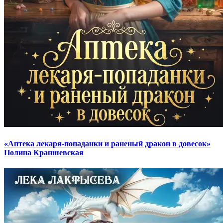
«Аптека лекаря-попаданки и раненый дракон в довесок»
Полина Краншевская