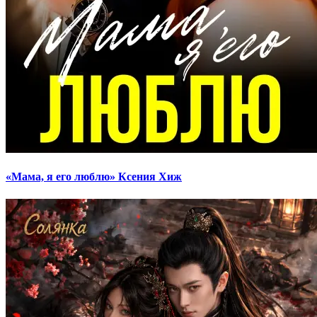
«Мама, я его люблю» Ксения Хиж