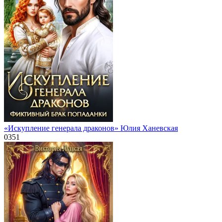
«Искупление генерала драконов» Юлия Ханевская
0
351