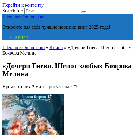
Перейти к контенту
Search for:
Literature-Online.com
Откройте для себя лучшие новинки книг 2025 года!
Книги
Literature-Online.com
»
Книги
»
«Дочери Гнева. Шепот злобы»
Боярова Мелина
«Дочери Гнева. Шепот злобы» Боярова
Мелина
Время чтения
2 мин.
Просмотры
277