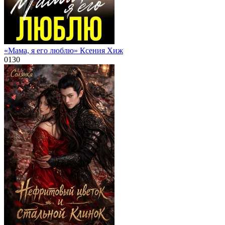
«Мама, я его люблю» Ксения Хиж
0
130