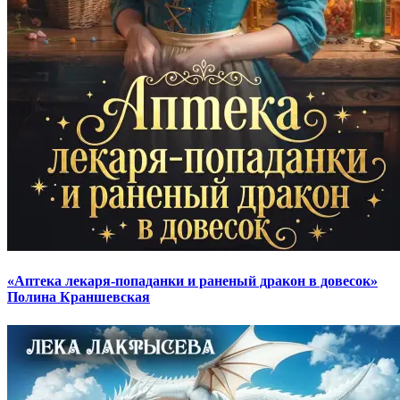
«Аптека лекаря-попаданки и раненый дракон в довесок»
Полина Краншевская