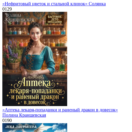
«Нефритовый цветок и стальной клинок» Солянка
0
129
«Аптека лекаря-попаданки и раненый дракон в довесок»
Полина Краншевская
0
190