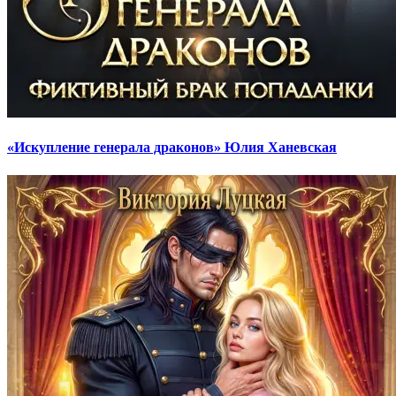
«Искупление генерала драконов» Юлия Ханевская