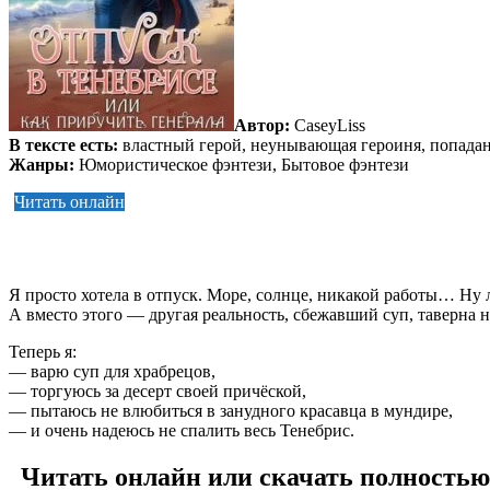
Автор:
CaseyLiss
В тексте есть:
властный герой, неунывающая героиня, попада
Жанры:
Юмористическое фэнтези, Бытовое фэнтези
Читать онлайн
Я просто хотела в отпуск. Море, солнце, никакой работы… Ну л
А вместо этого — другая реальность, сбежавший суп, таверна н
Теперь я:
— варю суп для храбрецов,
— торгуюсь за десерт своей причёской,
— пытаюсь не влюбиться в занудного красавца в мундире,
— и очень надеюсь не спалить весь Тенебрис.
Читать онлайн или скачать полностью 