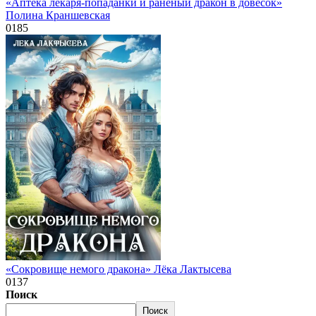
«Аптека лекаря-попаданки и раненый дракон в довесок»
Полина Краншевская
0
185
«Сокровище немого дракона» Лёка Лактысева
0
137
Поиск
Поиск