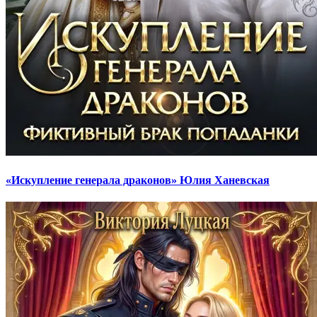
«Искупление генерала драконов» Юлия Ханевская