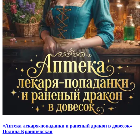
«Аптека лекаря-попаданки и раненый дракон в довесок»
Полина Краншевская