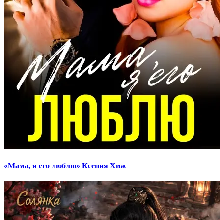
«Мама, я его люблю» Ксения Хиж