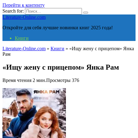
Перейти к контенту
Search for:
Literature-Online.com
Откройте для себя лучшие новинки книг 2025 года!
Книги
Literature-Online.com
»
Книги
»
«Ищу жену с прицепом» Янка
Рам
«Ищу жену с прицепом» Янка Рам
Время чтения
2 мин.
Просмотры
376