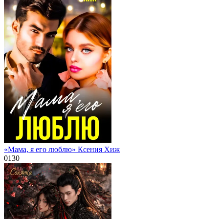
«Мама, я его люблю» Ксения Хиж
0
130