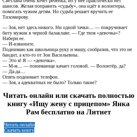
Светлана очень хочет ребенка, но у нее практически нет
шансов. Желая поправить «судьбу», она идёт в волонтеры,
помогать чужим детям. Но судьба решает вручить ее
Тихомирову.
— Зоя, нет здесь никого. Ни одной тачки… — покручивает
биту мужик в черной балаклаве. — Где твоя «девочка»?
Набери ее.
— И-извините.
Поднимаю как школьница руку и машу, сообразив, что это не
бандит, а кто-то от Зои Васильевны.
— Это я! Я — «девочка».
— М-м… — понимающе качает головой. — Волонтёр, да?
— Да-да…
Опять поднимает телефон.
— Зоя, а адекватных не было? Только такие?
Читать онлайн или скачать полностью
книгу «Ищу жену с прицепом» Янка
Рам бесплатно на Литнет
Читать онлайн
Скачать книгу