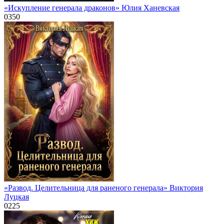
«Искупление генерала драконов» Юлия Ханевская
0
350
«Развод. Целительница для раненого генерала» Виктория
Луцкая
0
225