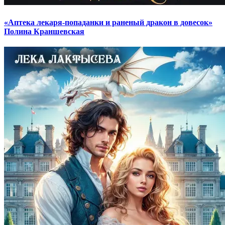
«Аптека лекаря-попаданки и раненый дракон в довесок»
Полина Краншевская