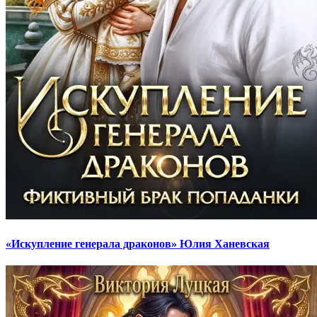
«Искупление генерала драконов» Юлия Ханевская