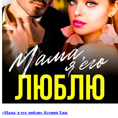
«Мама, я его люблю» Ксения Хиж