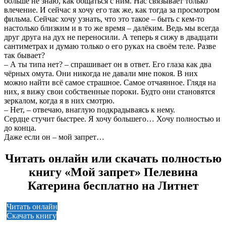
больше не знаю, как общаться с ним. Нас связывает только
влечение. И сейчас я хочу его так же, как тогда за просмотром
фильма. Сейчас хочу узнать, что это такое – быть с кем-то
настолько близким и в то же время – далёким. Ведь мы всегда
друг друга на дух не переносили. А теперь я сижу в двадцати
сантиметрах и думаю только о его руках на своём теле. Разве
так бывает?
– А ты типа нет? – спрашивает он в ответ. Его глаза как два
чёрных омута. Они никогда не давали мне покоя. В них
можно найти всё самое страшное. Самое отчаянное. Глядя на
них, я вижу свои собственные пороки. Будто они становятся
зеркалом, когда я в них смотрю.
– Нет, – отвечаю, внаглую подкрадываясь к нему.
Сердце стучит быстрее. Я хочу большего… Хочу полностью и
до конца.
Даже если он – мой запрет…
Читать онлайн или скачать полностью
книгу «Мой запрет» Пелевина
Катерина бесплатно на Литнет
Читать онлайн
Скачать книгу