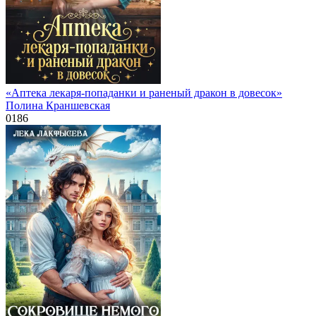
«Аптека лекаря-попаданки и раненый дракон в довесок»
Полина Краншевская
0
186