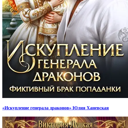
«Искупление генерала драконов» Юлия Ханевская