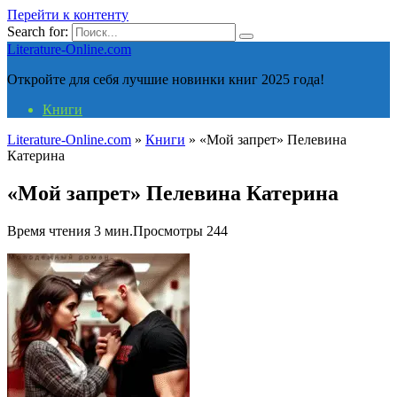
Перейти к контенту
Search for:
Literature-Online.com
Откройте для себя лучшие новинки книг 2025 года!
Книги
Literature-Online.com
»
Книги
»
«Мой запрет» Пелевина
Катерина
«Мой запрет» Пелевина Катерина
Время чтения
3 мин.
Просмотры
244