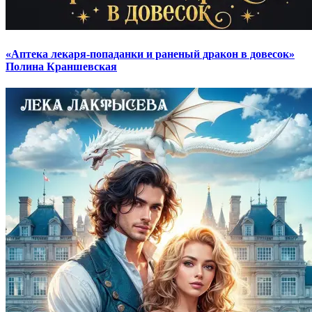
«Аптека лекаря-попаданки и раненый дракон в довесок»
Полина Краншевская