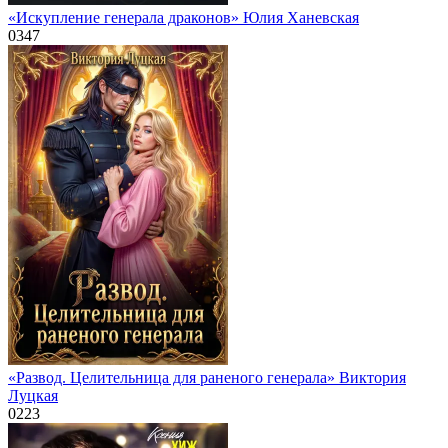
«Искупление генерала драконов» Юлия Ханевская
0
347
«Развод. Целительница для раненого генерала» Виктория
Луцкая
0
223