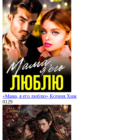
«Мама, я его люблю» Ксения Хиж
0
129