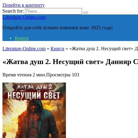
Перейти к контенту
Search for:
Literature-Online.com
Откройте для себя лучшие новинки книг 2025 года!
Книги
Literature-Online.com
»
Книги
»
«Жатва душ 2. Несущий свет» 
«Жатва душ 2. Несущий свет» Данияр 
Время чтения
2 мин.
Просмотры
103