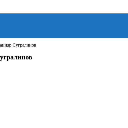
Данияр Сугралинов
Сугралинов