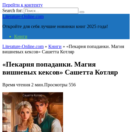
Перейти к контенту
Search for:
Literature-Online.com
Откройте для себя лучшие новинки книг 2025 года!
Книги
Literature-Online.com
»
Книги
»
«Пекарня попаданки. Магия
вишневых кексов» Сашетта Котляр
«Пекарня попаданки. Магия
вишневых кексов» Сашетта Котляр
Время чтения
2 мин.
Просмотры
556