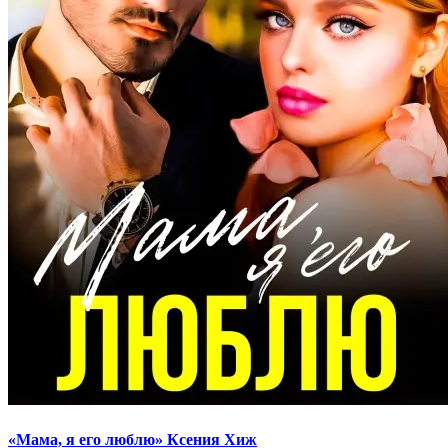
«Мама, я его люблю» Ксения Хиж