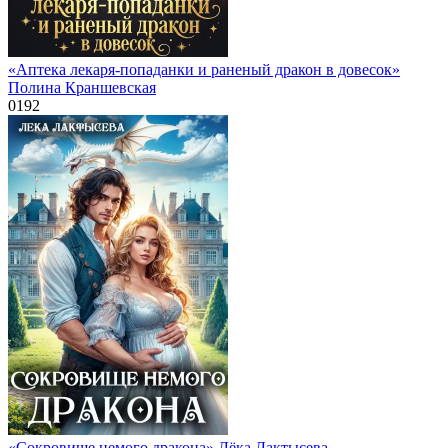
«Аптека лекаря-попаданки и раненый дракон в довесок»
Полина Краншевская
0
192
«Сокровище немого дракона» Лёка Лактысева