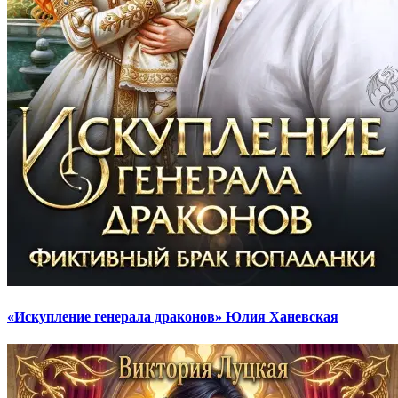
«Искупление генерала драконов» Юлия Ханевская