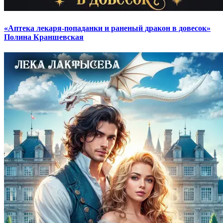
«Аптека лекаря-попаданки и раненый дракон в довесок»
Полина Краншевская