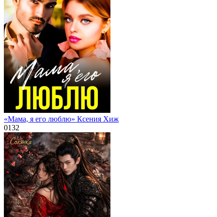
«Мама, я его люблю» Ксения Хиж
0
132