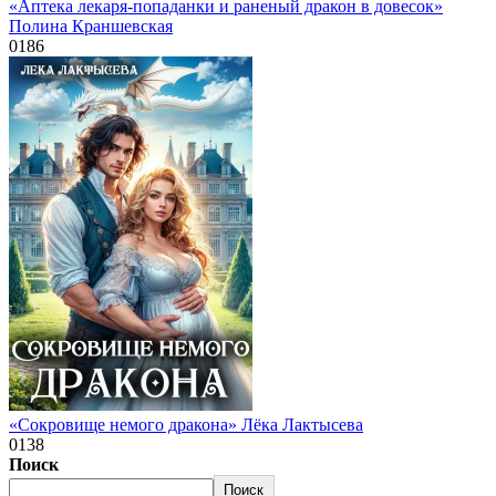
«Аптека лекаря-попаданки и раненый дракон в довесок»
Полина Краншевская
0
186
«Сокровище немого дракона» Лёка Лактысева
0
138
Поиск
Поиск