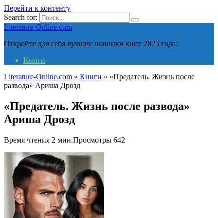
Перейти к контенту
Search for:
Literature-Online.com
Откройте для себя лучшие новинки книг 2025 года!
Книги
Literature-Online.com
»
Книги
»
«Предатель. Жизнь после
развода» Ариша Дрозд
«Предатель. Жизнь после развода»
Ариша Дрозд
Время чтения
2 мин.
Просмотры
642