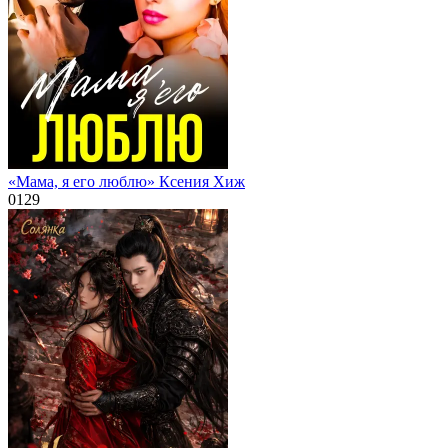
«Мама, я его люблю» Ксения Хиж
0
129