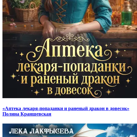
«Аптека лекаря-попаданки и раненый дракон в довесок»
Полина Краншевская