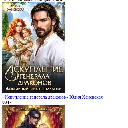
«Искупление генерала драконов» Юлия Ханевская
0
347