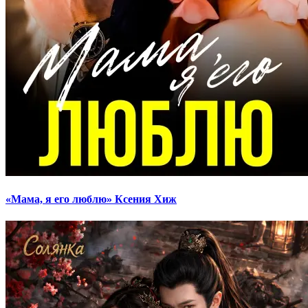
«Мама, я его люблю» Ксения Хиж