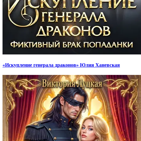
«Искупление генерала драконов» Юлия Ханевская