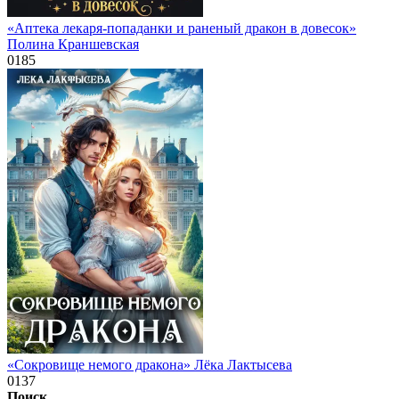
«Аптека лекаря-попаданки и раненый дракон в довесок»
Полина Краншевская
0
185
«Сокровище немого дракона» Лёка Лактысева
0
137
Поиск