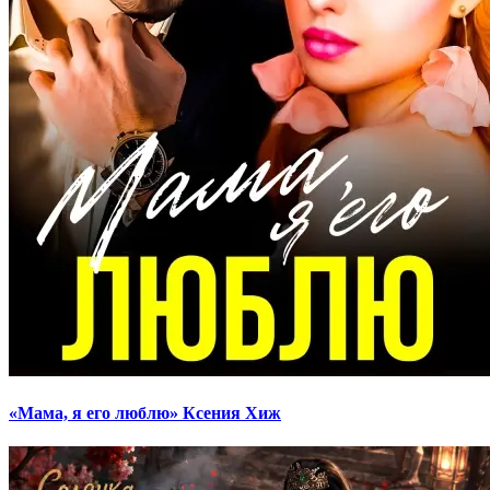
«Мама, я его люблю» Ксения Хиж