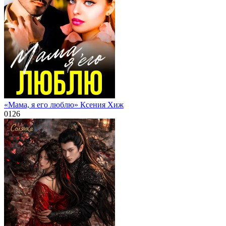
«Мама, я его люблю» Ксения Хиж
0
126