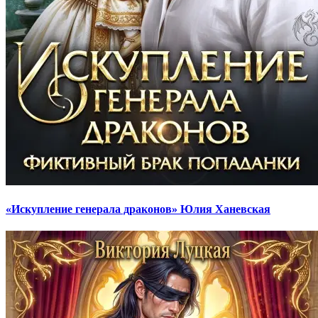
«Искупление генерала драконов» Юлия Ханевская