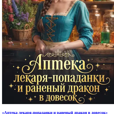
«Аптека лекаря-попаданки и раненый дракон в довесок»