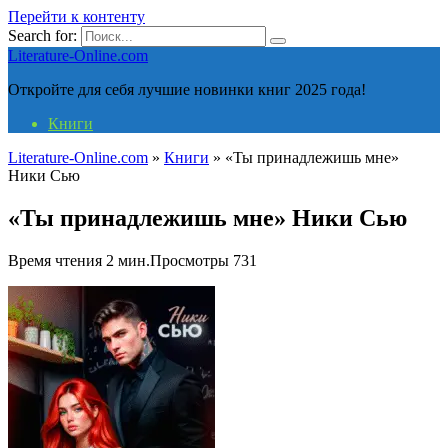
Перейти к контенту
Search for:
Literature-Online.com
Откройте для себя лучшие новинки книг 2025 года!
Книги
Literature-Online.com
»
Книги
»
«Ты принадлежишь мне»
Ники Сью
«Ты принадлежишь мне» Ники Сью
Время чтения
2 мин.
Просмотры
731