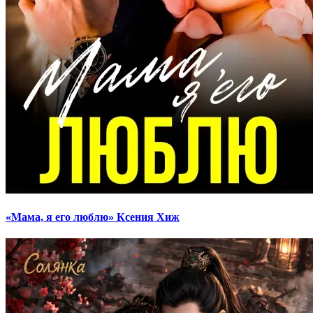
«Мама, я его люблю» Ксения Хиж