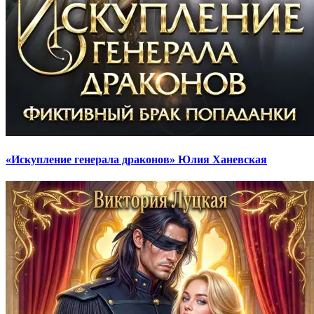
«Искупление генерала драконов» Юлия Ханевская