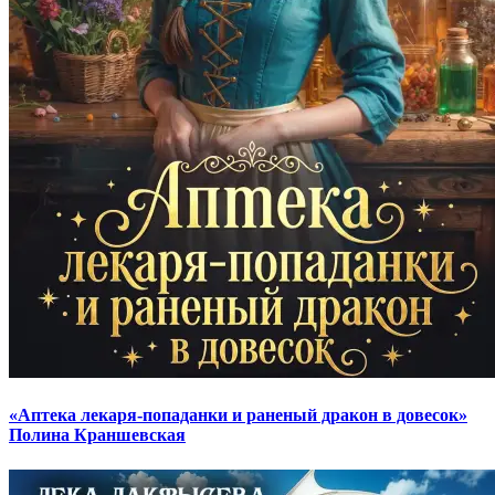
«Аптека лекаря-попаданки и раненый дракон в довесок»
Полина Краншевская