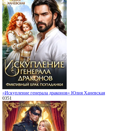
«Искупление генерала драконов» Юлия Ханевская
0
351