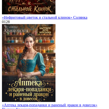
«Нефритовый цветок и стальной клинок» Солянка
0
128
«Аптека лекаря-попаданки и раненый дракон в довесок»