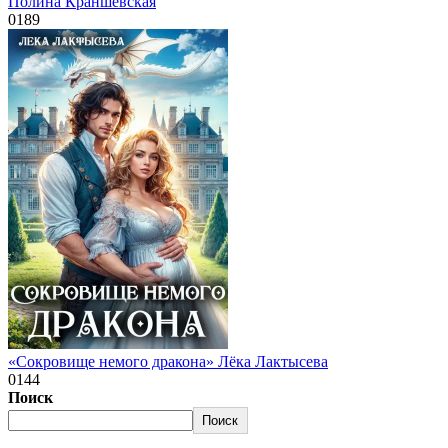
Полина Краншевская
0
189
«Сокровище немого дракона» Лёка Лактысева
0
144
Поиск
Поиск