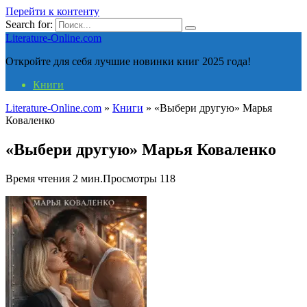
Перейти к контенту
Search for:
Literature-Online.com
Откройте для себя лучшие новинки книг 2025 года!
Книги
Literature-Online.com
»
Книги
»
«Выбери другую» Марья
Коваленко
«Выбери другую» Марья Коваленко
Время чтения
2 мин.
Просмотры
118