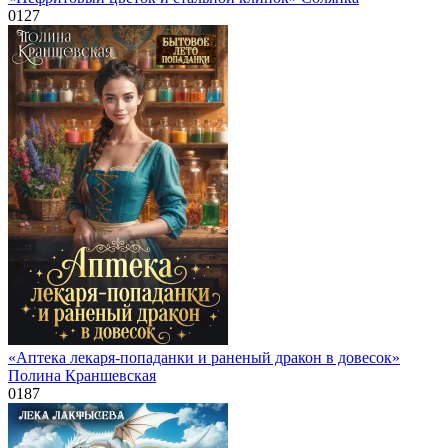
0
127
«Аптека лекаря-попаданки и раненый дракон в довесок»
Полина Краншевская
0
187