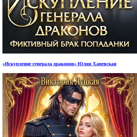
«Искупление генерала драконов» Юлия Ханевская