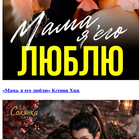
«Мама, я его люблю» Ксения Хиж