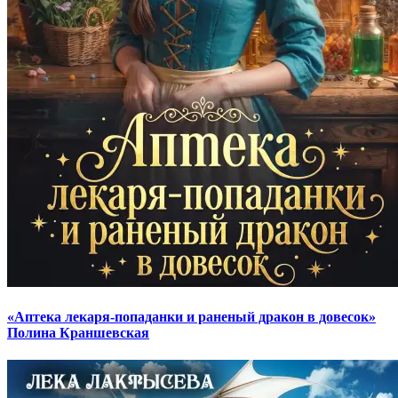
«Аптека лекаря-попаданки и раненый дракон в довесок»
Полина Краншевская