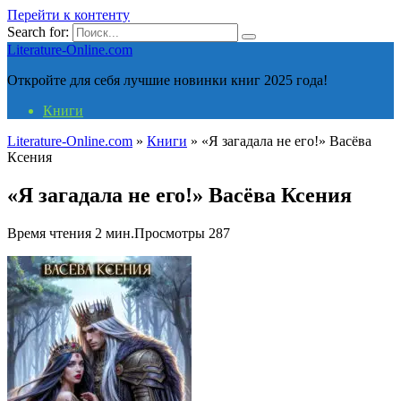
Перейти к контенту
Search for:
Literature-Online.com
Откройте для себя лучшие новинки книг 2025 года!
Книги
Literature-Online.com
»
Книги
»
«Я загадала не его!» Васёва
Ксения
«Я загадала не его!» Васёва Ксения
Время чтения
2 мин.
Просмотры
287