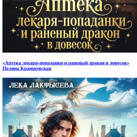
«Аптека лекаря-попаданки и раненый дракон в довесок»
Полина Краншевская