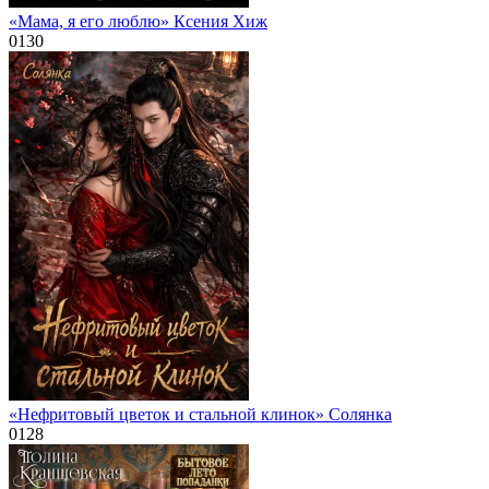
«Мама, я его люблю» Ксения Хиж
0
130
«Нефритовый цветок и стальной клинок» Солянка
0
128