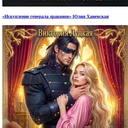
«Искупление генерала драконов» Юлия Ханевская