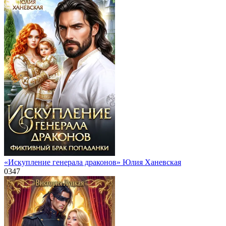
«Искупление генерала драконов» Юлия Ханевская
0
347