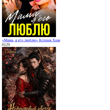
«Мама, я его люблю» Ксения Хиж
0
129