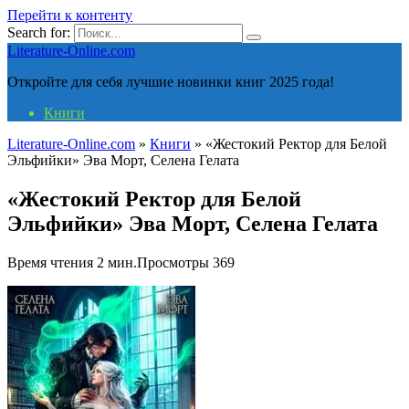
Перейти к контенту
Search for:
Literature-Online.com
Откройте для себя лучшие новинки книг 2025 года!
Книги
Literature-Online.com
»
Книги
»
«Жестокий Ректор для Белой
Эльфийки» Эва Морт, Селена Гелата
«Жестокий Ректор для Белой
Эльфийки» Эва Морт, Селена Гелата
Время чтения
2 мин.
Просмотры
369