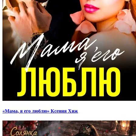
«Мама, я его люблю» Ксения Хиж