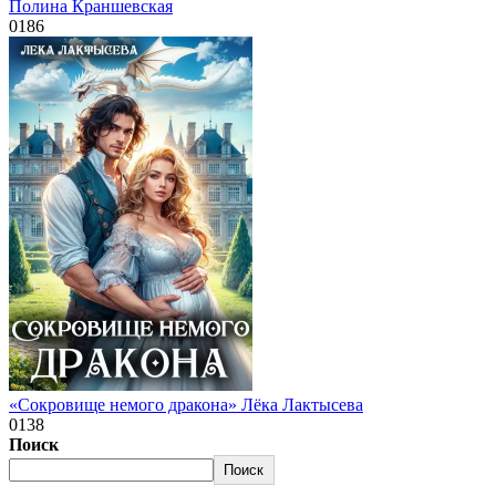
Полина Краншевская
0
186
«Сокровище немого дракона» Лёка Лактысева
0
138
Поиск
Поиск