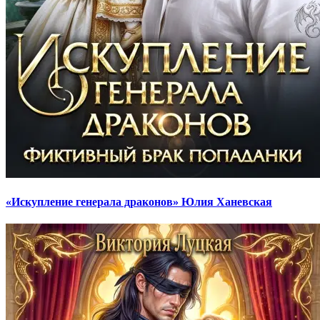
«Искупление генерала драконов» Юлия Ханевская