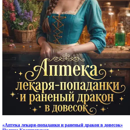
«Аптека лекаря-попаданки и раненый дракон в довесок»